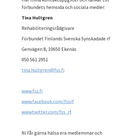
förbundets hemsida och sociala medier:
Tina Hultgren
Rehabiliteringsrådgivare
Förbundet Finlands Svenska Synskadade rf
Genvägen 8, 10650 Ekenäs
050 561 2951
tina.hultgren@fss.fi
www.fss.fi
www.facebook.com/fssrf
www.twitter.com/fss_rf
Ni får gärna hälsa era medlemmar och