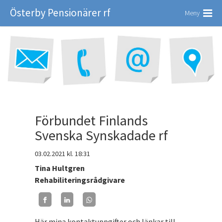
Österby Pensionärer rf
Meny
Förbundet Finlands
Svenska Synskadade rf
03.02.2021
kl. 18:31
Tina Hultgren
Rehabiliteringsrådgivare
Här mina kontaktuppgifter och länkar till