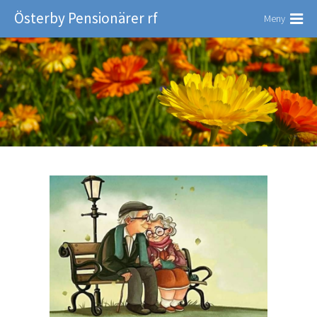
Österby Pensionärer rf
Meny