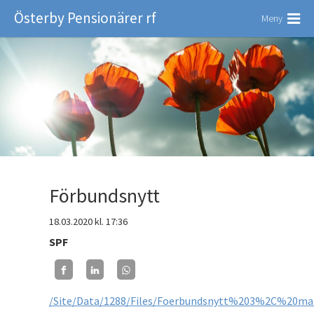
Österby Pensionärer rf
Meny
Förbundsnytt
18.03.2020
kl. 17:36
SPF
/Site/Data/1288/Files/Foerbundsnytt%203%2C%20ma